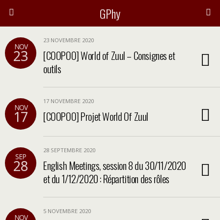
GPhy
23 NOVEMBRE 2020
NOV
23
[COOPOO] World of Zuul – Consignes et
outils
17 NOVEMBRE 2020
NOV
17
[COOPOO] Projet World Of Zuul
28 SEPTEMBRE 2020
SEP
28
English Meetings, session 8 du 30/11/2020
et du 1/12/2020 : Répartition des rôles
5 NOVEMBRE 2020
NOV