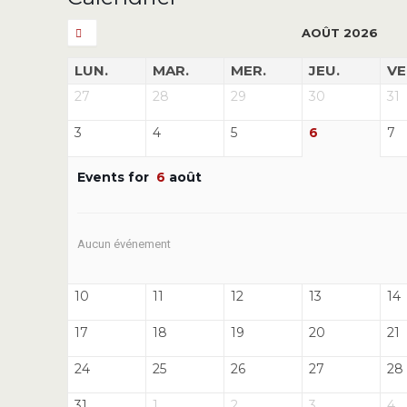
AOÛT 2026
LUN.
MAR.
MER.
JEU.
VE
27
28
29
30
31
3
4
5
6
7
Events for
6
août
Aucun événement
10
11
12
13
14
17
18
19
20
21
24
25
26
27
28
31
1
2
3
4